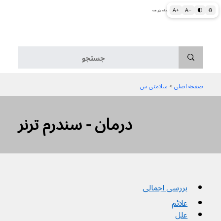
A+
A−
🌓
♻
اطلاعات پزشکی و بهداشتی به زبان ساده برای همه
منو
صفحه اصلی
 > 
سلامتی س
درمان - سندرم ترنر
بررسی اجمالی
علائم
علل