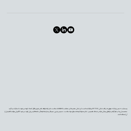
وب‌سایت «دیجی‌پزشک» موفق به دریافت نشان PIF TICK بریتانیا شده است. این نشان معتبر به این معناست که اطلاعات سلامت ما بر پایه شواهد علمی به‌روز و قابل اعتماد تهیه می‌شوند، با مشارکت و تأیید
متخصصان و با در نظر گرفتن نیازهای بیماران طراحی شده‌اند. همچنین، تمام محتوا با توجه به سطح سواد سلامت، دسترس‌پذیری دیجیتال و شرایط فرهنگی جامعه فارسی‌زبان تولید می‌شود تا کاربران بتوانند با اطمینان از
آن استفاده کنند.