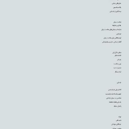
عمل‌های زیبایی
واکسیناسیون
پیشگیری از بارداری
سلامت روان
علائم و رفتارها
شرایط و بیماری‌های سلامت روان
خودیاری
توصیه‌‌هایی برای سلامت روان
گفتار درمانی، دارو و روانپزشکی
سالم زندگی کن
تغذیه سالم
ورزش
وزن مناسب
مدیریت درد
ترک سیگار
بارداری
اقدام برای باردار شدن
فهمیده‌اید که باردار هستید
سلامتی در دوران بارداری
بارداری هفته به هفته
زایمان و تولد
نوزاد
شیردهی
غربالگری نوزادان
سلامتی نوزادان