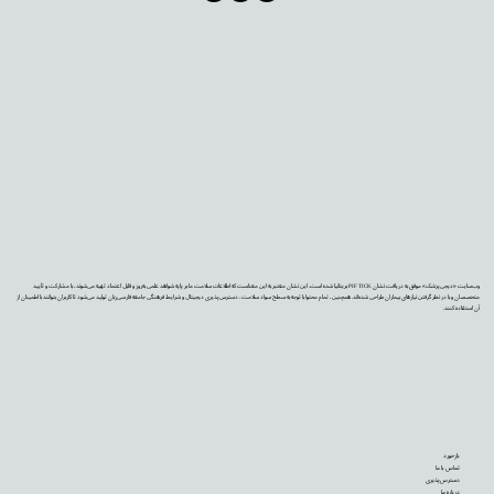
وب‌سایت «دیجی‌پزشک» موفق به دریافت نشان PIF TICK بریتانیا شده است. این نشان معتبر به این معناست که اطلاعات سلامت ما بر پایه شواهد علمی به‌روز و قابل اعتماد تهیه می‌شوند، با مشارکت و تأیید
متخصصان و با در نظر گرفتن نیازهای بیماران طراحی شده‌اند. همچنین، تمام محتوا با توجه به سطح سواد سلامت، دسترس‌پذیری دیجیتال و شرایط فرهنگی جامعه فارسی‌زبان تولید می‌شود تا کاربران بتوانند با اطمینان از
آن استفاده کنند.
بازخورد
تماس با ما
دسترس‌پذیری
درباره ما