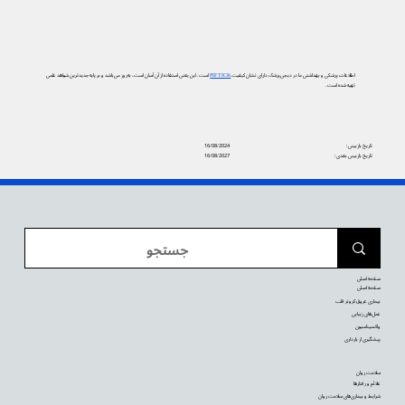
اطلاعات پزشکی و بهداشتی ما در دیجی‌پزشک دارای نشان کیفیت
PIF TICK
است. این یعنی استفاده از آن آسان است، به‌روز می‌باشد و بر پایه جدیدترین شواهد علمی
تهیه شده است.
تاریخ بازبینی:
16/08/2024
تاریخ بازبینی بعدی:
16/08/2027
صفحه اصلی
صفحه اصلی
بیماری عروق کرونر قلب
عمل‌های زیبایی
واکسیناسیون
پیشگیری از بارداری
سلامت روان
علائم و رفتارها
شرایط و بیماری‌های سلامت روان