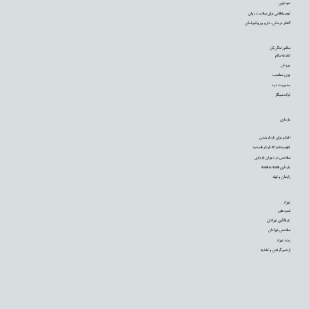
خودیاری
توصیه‌‌هایی برای سلامت روان
گفتار درمانی، دارو و روانپزشکی
سالم زندگی کن
تغذیه سالم
ورزش
وزن مناسب
مدیریت درد
ترک سیگار
بارداری
اقدام برای باردار شدن
فهمیده‌اید که باردار هستید
سلامتی در دوران بارداری
بارداری هفته به هفته
زایمان و تولد
نوزاد
شیردهی
غربالگری نوزادان
سلامتی نوزادان
رشد نوزاد
از شیر گرفتن و تغذیه