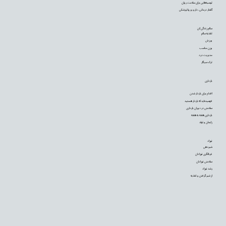
توصیه‌‌هایی برای سلامت روان
گفتار درمانی، دارو و روانپزشکی
سالم زندگی کن
تغذیه سالم
ورزش
وزن مناسب
مدیریت درد
ترک سیگار
بارداری
اقدام برای باردار شدن
فهمیده‌اید که باردار هستید
سلامتی در دوران بارداری
بارداری هفته به هفته
زایمان و تولد
نوزاد
شیردهی
غربالگری نوزادان
سلامتی نوزادان
رشد نوزاد
از شیر گرفتن و تغذیه