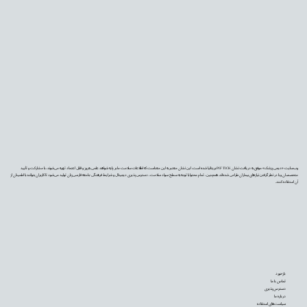
وب‌سایت «دیجی‌پزشک» موفق به دریافت نشان PIF TICK بریتانیا شده است. این نشان معتبر به این معناست که اطلاعات سلامت ما بر پایه شواهد علمی به‌روز و قابل اعتماد تهیه می‌شوند، با مشارکت و تأیید
متخصصان و با در نظر گرفتن نیازهای بیماران طراحی شده‌اند. همچنین، تمام محتوا با توجه به سطح سواد سلامت، دسترس‌پذیری دیجیتال و شرایط فرهنگی جامعه فارسی‌زبان تولید می‌شود تا کاربران بتوانند با اطمینان از
آن استفاده کنند.
بازخورد
تماس با ما
دسترس‌پذیری
درباره ما
سیاست‌های استفاده