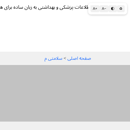
اطلاعات پزشکی و بهداشتی به زبان ساده برای ه
A+
A−
🌓
♻
سلامتی الف تا ی
سلامت روان
سالم ز
صفحه اصلی
 > 
سلامتی م