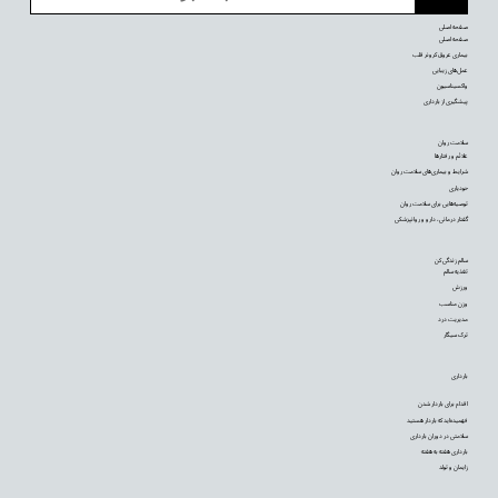
صفحه اصلی
صفحه اصلی
بیماری عروق کرونر قلب
عمل‌های زیبایی
واکسیناسیون
پیشگیری از بارداری
سلامت روان
علائم و رفتارها
شرایط و بیماری‌های سلامت روان
خودیاری
توصیه‌‌هایی برای سلامت روان
گفتار درمانی، دارو و روانپزشکی
سالم زندگی کن
تغذیه سالم
ورزش
وزن مناسب
مدیریت درد
ترک سیگار
بارداری
اقدام برای باردار شدن
فهمیده‌اید که باردار هستید
سلامتی در دوران بارداری
بارداری هفته به هفته
زایمان و تولد