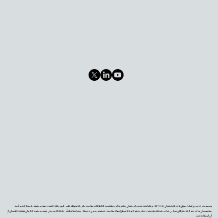
وب‌سایت «دیجی‌پزشک» موفق به دریافت نشان PIF TICK بریتانیا شده است. این نشان معتبر به این معناست که اطلاعات سلامت ما بر پایه شواهد علمی به‌روز و قابل اعتماد تهیه می‌شوند، با مشارکت و تأیید
متخصصان و با در نظر گرفتن نیازهای بیماران طراحی شده‌اند. همچنین، تمام محتوا با توجه به سطح سواد سلامت، دسترس‌پذیری دیجیتال و شرایط فرهنگی جامعه فارسی‌زبان تولید می‌شود تا کاربران بتوانند با اطمینان از
آن استفاده کنند.