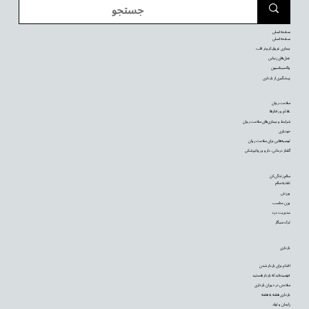
صفحه اصلی
صفحه اصلی
بیماری عروق کرونر قلب
عمل‌های زیبایی
واکسیناسیون
پیشگیری از بارداری
سلامت روان
علائم و رفتارها
شرایط و بیماری‌های سلامت روان
خودیاری
توصیه‌‌هایی برای سلامت روان
گفتار درمانی، دارو و روانپزشکی
سالم زندگی کن
تغذیه سالم
ورزش
وزن مناسب
مدیریت درد
ترک سیگار
بارداری
اقدام برای باردار شدن
فهمیده‌اید که باردار هستید
سلامتی در دوران بارداری
بارداری هفته به هفته
زایمان و تولد