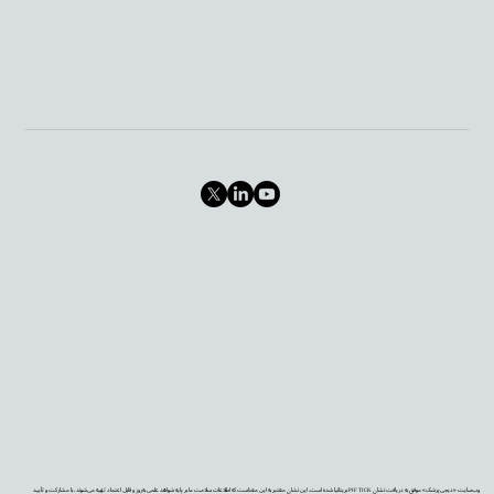
وب‌سایت «دیجی‌پزشک» موفق به دریافت نشان PIF TICK بریتانیا شده است. این نشان معتبر به این معناست که اطلاعات سلامت ما بر پایه شواهد علمی به‌روز و قابل اعتماد تهیه می‌شوند، با مشارکت و تأیید