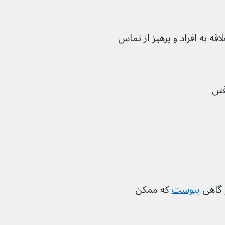
قه به افراد و پرهیز از تماس 
فتن
 گاهی 
یبوست
که ممکن 