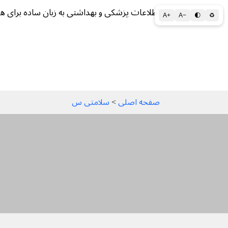
اطلاعات پزشکی و بهداشتی به زبان ساده برای ه
A+
A−
🌓
♻
سلامتی الف تا ی
سلامت روان
سالم ز
صفحه اصلی
 > 
سلامتی س