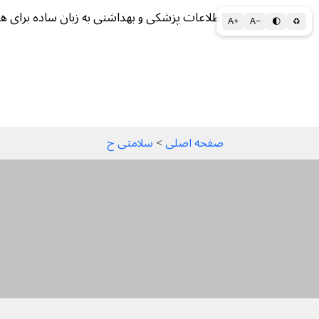
اطلاعات پزشکی و بهداشتی به زبان ساده برای ه
A+
A−
🌓
♻
سلامتی الف تا ی
سلامت روان
سالم ز
صفحه اصلی
 > 
سلامتی ح