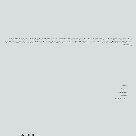
وب‌سایت «دیجی‌پزشک» موفق به دریافت نشان PIF TICK بریتانیا شده است. این نشان معتبر به این معناست که اطلاعات سلامت ما بر پایه شواهد علمی به‌روز و قابل اعتماد تهیه می‌شوند، با مشارکت و تأیید
متخصصان و با در نظر گرفتن نیازهای بیماران طراحی شده‌اند. همچنین، تمام محتوا با توجه به سطح سواد سلامت، دسترس‌پذیری دیجیتال و شرایط فرهنگی جامعه فارسی‌زبان تولید می‌شود تا کاربران بتوانند با اطمینان از
آن استفاده کنند.
بازخورد
تماس با ما
دسترس‌پذیری
درباره ما
سیاست‌های استفاده