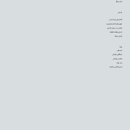
ترک سیگار
بارداری
اقدام برای باردار شدن
فهمیده‌اید که باردار هستید
سلامتی در دوران بارداری
بارداری هفته به هفته
زایمان و تولد
نوزاد
شیردهی
غربالگری نوزادان
سلامتی نوزادان
رشد نوزاد
از شیر گرفتن و تغذیه