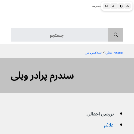
A+
A−
🌓
♻
اطلاعات پزشکی و بهداشتی به زبان ساده برای همه
منو
صفحه اصلی
 > 
سلامتی س
سندرم پرادر ویلی
بررسی اجمالی
علائم