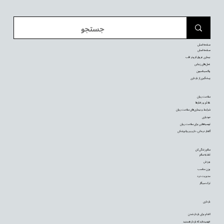
صفحه اصلی
صفحه اصلی
بیماری عروق کرونر قلب
عمل‌های زیبایی
واکسیناسیون
پیشگیری از بارداری
سلامت روان
علائم و رفتارها
شرایط و بیماری‌های سلامت روان
خودیاری
توصیه‌‌هایی برای سلامت روان
گفتار درمانی، دارو و روانپزشکی
سالم زندگی کن
تغذیه سالم
ورزش
وزن مناسب
مدیریت درد
ترک سیگار
بارداری
اقدام برای باردار شدن
فهمیده‌اید که باردار هستید