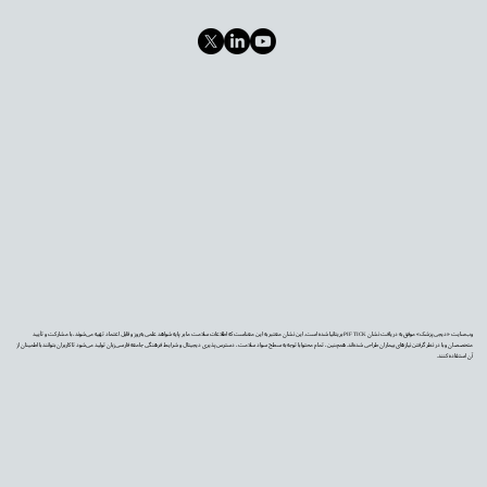
وب‌سایت «دیجی‌پزشک» موفق به دریافت نشان PIF TICK بریتانیا شده است. این نشان معتبر به این معناست که اطلاعات سلامت ما بر پایه شواهد علمی به‌روز و قابل اعتماد تهیه می‌شوند، با مشارکت و تأیید
متخصصان و با در نظر گرفتن نیازهای بیماران طراحی شده‌اند. همچنین، تمام محتوا با توجه به سطح سواد سلامت، دسترس‌پذیری دیجیتال و شرایط فرهنگی جامعه فارسی‌زبان تولید می‌شود تا کاربران بتوانند با اطمینان از
آن استفاده کنند.