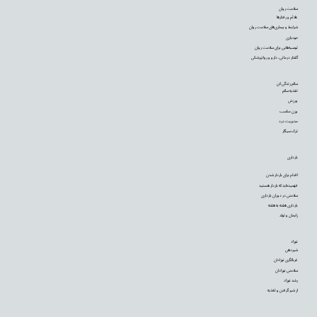
سلامت روان
علائم و رفتارها
شرایط و بیماری‌های سلامت روان
خودیاری
توصیه‌‌هایی برای سلامت روان
گفتار درمانی، دارو و روانپزشکی
سالم زندگی کن
تغذیه سالم
ورزش
وزن مناسب
مدیریت درد
ترک سیگار
بارداری
اقدام برای باردار شدن
فهمیده‌اید که باردار هستید
سلامتی در دوران بارداری
بارداری هفته به هفته
زایمان و تولد
نوزاد
شیردهی
غربالگری نوزادان
سلامتی نوزادان
رشد نوزاد
از شیر گرفتن و تغذیه