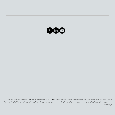
وب‌سایت «دیجی‌پزشک» موفق به دریافت نشان PIF TICK بریتانیا شده است. این نشان معتبر به این معناست که اطلاعات سلامت ما بر پایه شواهد علمی به‌روز و قابل اعتماد تهیه می‌شوند، با مشارکت و تأیید
متخصصان و با در نظر گرفتن نیازهای بیماران طراحی شده‌اند. همچنین، تمام محتوا با توجه به سطح سواد سلامت، دسترس‌پذیری دیجیتال و شرایط فرهنگی جامعه فارسی‌زبان تولید می‌شود تا کاربران بتوانند با اطمینان از
آن استفاده کنند.