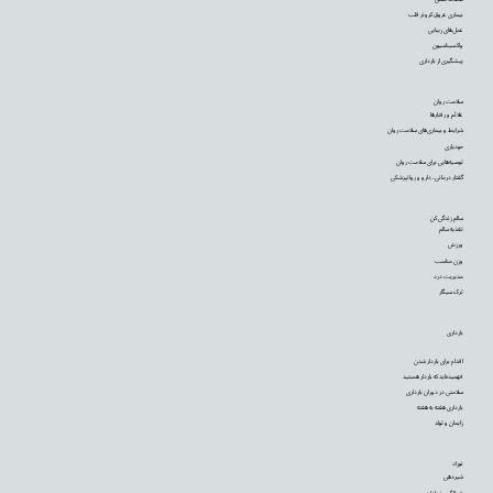
بیماری عروق کرونر قلب
عمل‌های زیبایی
واکسیناسیون
پیشگیری از بارداری
سلامت روان
علائم و رفتارها
شرایط و بیماری‌های سلامت روان
خودیاری
توصیه‌‌هایی برای سلامت روان
گفتار درمانی، دارو و روانپزشکی
سالم زندگی کن
تغذیه سالم
ورزش
وزن مناسب
مدیریت درد
ترک سیگار
بارداری
اقدام برای باردار شدن
فهمیده‌اید که باردار هستید
سلامتی در دوران بارداری
بارداری هفته به هفته
زایمان و تولد
نوزاد
شیردهی
غربالگری نوزادان