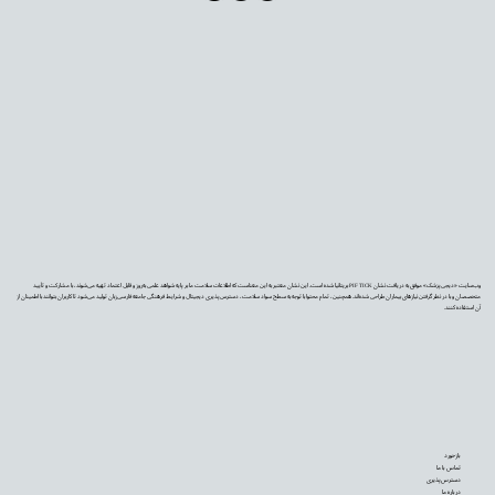
وب‌سایت «دیجی‌پزشک» موفق به دریافت نشان PIF TICK بریتانیا شده است. این نشان معتبر به این معناست که اطلاعات سلامت ما بر پایه شواهد علمی به‌روز و قابل اعتماد تهیه می‌شوند، با مشارکت و تأیید
متخصصان و با در نظر گرفتن نیازهای بیماران طراحی شده‌اند. همچنین، تمام محتوا با توجه به سطح سواد سلامت، دسترس‌پذیری دیجیتال و شرایط فرهنگی جامعه فارسی‌زبان تولید می‌شود تا کاربران بتوانند با اطمینان از
آن استفاده کنند.
بازخورد
تماس با ما
دسترس‌پذیری
درباره ما