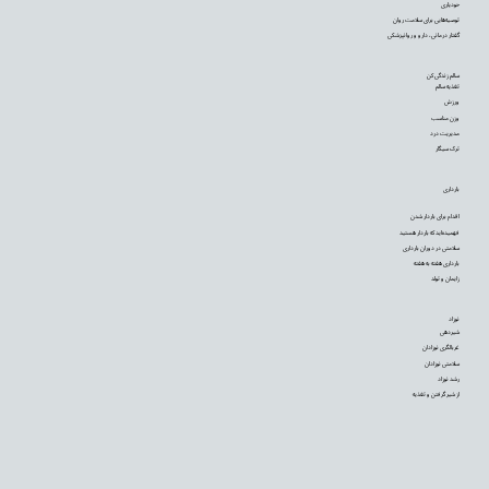
خودیاری
توصیه‌‌هایی برای سلامت روان
گفتار درمانی، دارو و روانپزشکی
سالم زندگی کن
تغذیه سالم
ورزش
وزن مناسب
مدیریت درد
ترک سیگار
بارداری
اقدام برای باردار شدن
فهمیده‌اید که باردار هستید
سلامتی در دوران بارداری
بارداری هفته به هفته
زایمان و تولد
نوزاد
شیردهی
غربالگری نوزادان
سلامتی نوزادان
رشد نوزاد
از شیر گرفتن و تغذیه