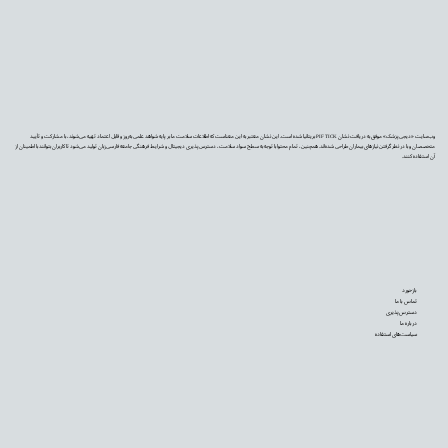
وب‌سایت «دیجی‌پزشک» موفق به دریافت نشان PIF TICK بریتانیا شده است. این نشان معتبر به این معناست که اطلاعات سلامت ما بر پایه شواهد علمی به‌روز و قابل اعتماد تهیه می‌شوند، با مشارکت و تأیید
متخصصان و با در نظر گرفتن نیازهای بیماران طراحی شده‌اند. همچنین، تمام محتوا با توجه به سطح سواد سلامت، دسترس‌پذیری دیجیتال و شرایط فرهنگی جامعه فارسی‌زبان تولید می‌شود تا کاربران بتوانند با اطمینان از
آن استفاده کنند.
بازخورد
تماس با ما
دسترس‌پذیری
درباره ما
سیاست‌های استفاده