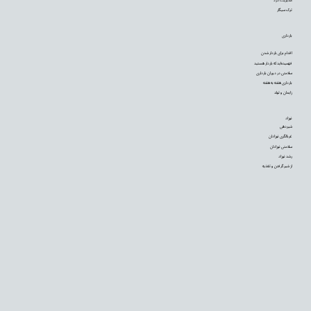
ترک سیگار
بارداری
اقدام برای باردار شدن
فهمیده‌اید که باردار هستید
سلامتی در دوران بارداری
بارداری هفته به هفته
زایمان و تولد
نوزاد
شیردهی
غربالگری نوزادان
سلامتی نوزادان
رشد نوزاد
از شیر گرفتن و تغذیه