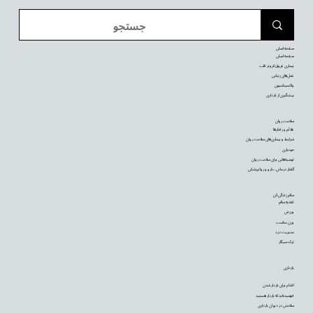
صفحه اصلی
صفحه اصلی
بیماری عروق کرونر قلب
عمل‌های زیبایی
واکسیناسیون
پیشگیری از بارداری
سلامت روان
علائم و رفتارها
شرایط و بیماری‌های سلامت روان
خودیاری
توصیه‌‌هایی برای سلامت روان
گفتار درمانی، دارو و روانپزشکی
سالم زندگی کن
تغذیه سالم
ورزش
وزن مناسب
مدیریت درد
ترک سیگار
بارداری
اقدام برای باردار شدن
فهمیده‌اید که باردار هستید
سلامتی در دوران بارداری