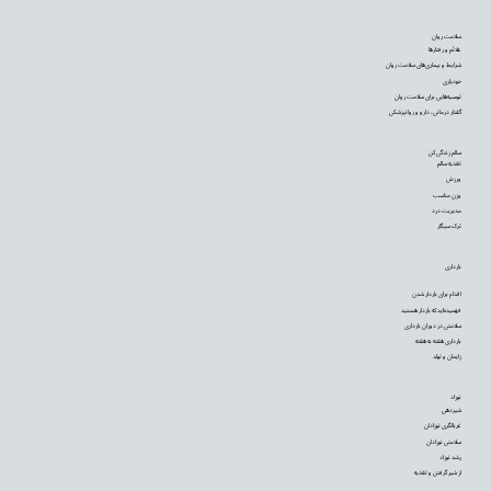
سلامت روان
علائم و رفتارها
شرایط و بیماری‌های سلامت روان
خودیاری
توصیه‌‌هایی برای سلامت روان
گفتار درمانی، دارو و روانپزشکی
سالم زندگی کن
تغذیه سالم
ورزش
وزن مناسب
مدیریت درد
ترک سیگار
بارداری
اقدام برای باردار شدن
فهمیده‌اید که باردار هستید
سلامتی در دوران بارداری
بارداری هفته به هفته
زایمان و تولد
نوزاد
شیردهی
غربالگری نوزادان
سلامتی نوزادان
رشد نوزاد
از شیر گرفتن و تغذیه