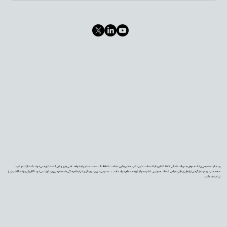
وب‌سایت «دیجی‌پزشک» موفق به دریافت نشان PIF TICK بریتانیا شده است. این نشان معتبر به این معناست که اطلاعات سلامت ما بر پایه شواهد علمی به‌روز و قابل اعتماد تهیه می‌شوند، با مشارکت و تأیید
متخصصان و با در نظر گرفتن نیازهای بیماران طراحی شده‌اند. همچنین، تمام محتوا با توجه به سطح سواد سلامت، دسترس‌پذیری دیجیتال و شرایط فرهنگی جامعه فارسی‌زبان تولید می‌شود تا کاربران بتوانند با اطمینان از
آن استفاده کنند.