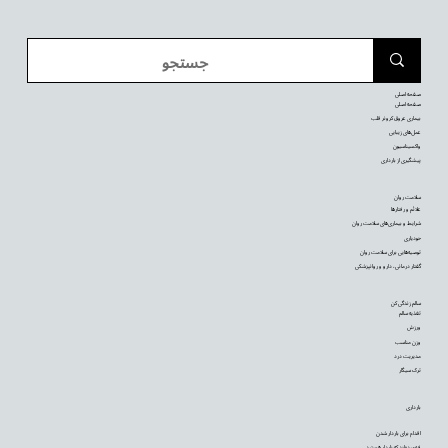
صفحه اصلی
صفحه اصلی
بیماری عروق کرونر قلب
عمل‌های زیبایی
واکسیناسیون
پیشگیری از بارداری
سلامت روان
علائم و رفتارها
شرایط و بیماری‌های سلامت روان
خودیاری
توصیه‌‌هایی برای سلامت روان
گفتار درمانی، دارو و روانپزشکی
سالم زندگی کن
تغذیه سالم
ورزش
وزن مناسب
مدیریت درد
ترک سیگار
بارداری
اقدام برای باردار شدن
فهمیده‌اید که باردار هستید