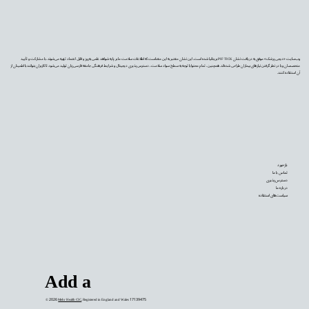
وب‌سایت «دیجی‌پزشک» موفق به دریافت نشان PIF TICK بریتانیا شده است. این نشان معتبر به این معناست که اطلاعات سلامت ما بر پایه شواهد علمی به‌روز و قابل اعتماد تهیه می‌شوند، با مشارکت و تأیید
متخصصان و با در نظر گرفتن نیازهای بیماران طراحی شده‌اند. همچنین، تمام محتوا با توجه به سطح سواد سلامت، دسترس‌پذیری دیجیتال و شرایط فرهنگی جامعه فارسی‌زبان تولید می‌شود تا کاربران بتوانند با اطمینان از
آن استفاده کنند.
بازخورد
تماس با ما
دسترس‌پذیری
درباره ما
سیاست‌های استفاده
Add a
© 2026
Mehr Health CIC
. Registered in England and Wales 17139475