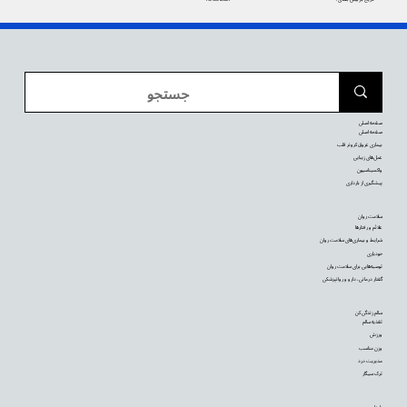
صفحه اصلی
صفحه اصلی
بیماری عروق کرونر قلب
عمل‌های زیبایی
واکسیناسیون
پیشگیری از بارداری
سلامت روان
علائم و رفتارها
شرایط و بیماری‌های سلامت روان
خودیاری
توصیه‌‌هایی برای سلامت روان
گفتار درمانی، دارو و روانپزشکی
سالم زندگی کن
تغذیه سالم
ورزش
وزن مناسب
مدیریت درد
ترک سیگار
بارداری