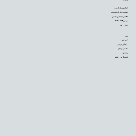
اقدام برای باردار شدن
فهمیده‌اید که باردار هستید
سلامتی در دوران بارداری
بارداری هفته به هفته
زایمان و تولد
نوزاد
شیردهی
غربالگری نوزادان
سلامتی نوزادان
رشد نوزاد
از شیر گرفتن و تغذیه