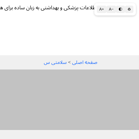
اطلاعات پزشکی و بهداشتی به زبان ساده برای ه
A+
A−
🌓
♻
سلامتی الف تا ی
سلامت روان
سالم ز
صفحه اصلی
 > 
سلامتی س