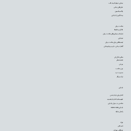
بیماری عروق کرونر قلب
عمل‌های زیبایی
واکسیناسیون
پیشگیری از بارداری
سلامت روان
علائم و رفتارها
شرایط و بیماری‌های سلامت روان
خودیاری
توصیه‌‌هایی برای سلامت روان
گفتار درمانی، دارو و روانپزشکی
سالم زندگی کن
تغذیه سالم
ورزش
وزن مناسب
مدیریت درد
ترک سیگار
بارداری
اقدام برای باردار شدن
فهمیده‌اید که باردار هستید
سلامتی در دوران بارداری
بارداری هفته به هفته
زایمان و تولد
نوزاد
شیردهی
غربالگری نوزادان