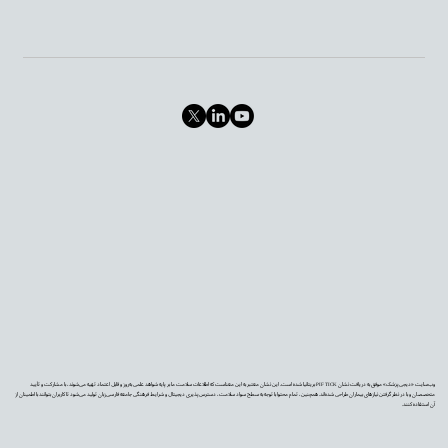
وب‌سایت «دیجی‌پزشک» موفق به دریافت نشان PIF TICK بریتانیا شده است. این نشان معتبر به این معناست که اطلاعات سلامت ما بر پایه شواهد علمی به‌روز و قابل اعتماد تهیه می‌شوند، با مشارکت و تأیید
متخصصان و با در نظر گرفتن نیازهای بیماران طراحی شده‌اند. همچنین، تمام محتوا با توجه به سطح سواد سلامت، دسترس‌پذیری دیجیتال و شرایط فرهنگی جامعه فارسی‌زبان تولید می‌شود تا کاربران بتوانند با اطمینان از
آن استفاده کنند.