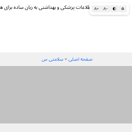
اطلاعات پزشکی و بهداشتی به زبان ساده برای ه
A+
A−
🌓
♻
سلامتی الف تا ی
سلامت روان
سالم ز
صفحه اصلی
 > 
سلامتی س