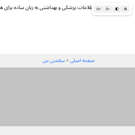
اطلاعات پزشکی و بهداشتی به زبان ساده برای ه
A+
A−
🌓
♻
سلامتی الف تا ی
سلامت روان
سالم ز
صفحه اصلی
 > 
سلامتی س