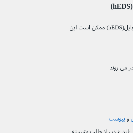
)
افراد مبتلا به سندرم اهلرز دانلوس هایپر موبایل(hEDS) ممکن است این 
ر می روند
و 
یبوست
 بلند شدن از حالت نشسته