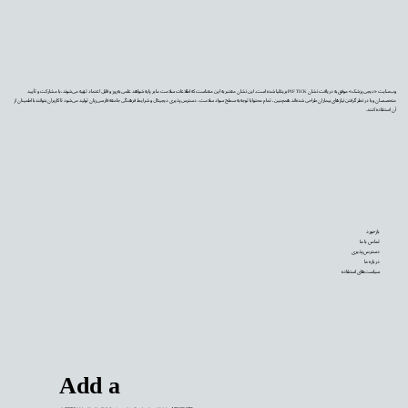
وب‌سایت «دیجی‌پزشک» موفق به دریافت نشان PIF TICK بریتانیا شده است. این نشان معتبر به این معناست که اطلاعات سلامت ما بر پایه شواهد علمی به‌روز و قابل اعتماد تهیه می‌شوند، با مشارکت و تأیید
متخصصان و با در نظر گرفتن نیازهای بیماران طراحی شده‌اند. همچنین، تمام محتوا با توجه به سطح سواد سلامت، دسترس‌پذیری دیجیتال و شرایط فرهنگی جامعه فارسی‌زبان تولید می‌شود تا کاربران بتوانند با اطمینان از
آن استفاده کنند.
بازخورد
تماس با ما
دسترس‌پذیری
درباره ما
سیاست‌های استفاده
Add a