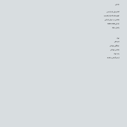
بارداری
اقدام برای باردار شدن
فهمیده‌اید که باردار هستید
سلامتی در دوران بارداری
بارداری هفته به هفته
زایمان و تولد
نوزاد
شیردهی
غربالگری نوزادان
سلامتی نوزادان
رشد نوزاد
از شیر گرفتن و تغذیه