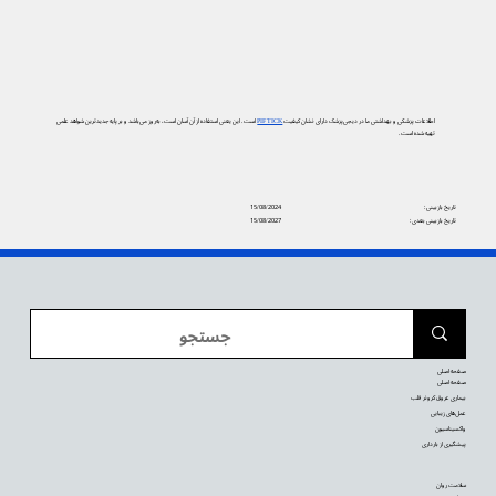
اطلاعات پزشکی و بهداشتی ما در دیجی‌پزشک دارای نشان کیفیت
PIF TICK
است. این یعنی استفاده از آن آسان است، به‌روز می‌باشد و بر پایه جدیدترین شواهد علمی
تهیه شده است.
تاریخ بازبینی:
15/08/2024
تاریخ بازبینی بعدی:
15/08/2027
صفحه اصلی
صفحه اصلی
بیماری عروق کرونر قلب
عمل‌های زیبایی
واکسیناسیون
پیشگیری از بارداری
سلامت روان