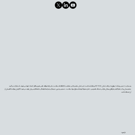
وب‌سایت «دیجی‌پزشک» موفق به دریافت نشان PIF TICK بریتانیا شده است. این نشان معتبر به این معناست که اطلاعات سلامت ما بر پایه شواهد علمی به‌روز و قابل اعتماد تهیه می‌شوند، با مشارکت و تأیید
متخصصان و با در نظر گرفتن نیازهای بیماران طراحی شده‌اند. همچنین، تمام محتوا با توجه به سطح سواد سلامت، دسترس‌پذیری دیجیتال و شرایط فرهنگی جامعه فارسی‌زبان تولید می‌شود تا کاربران بتوانند با اطمینان از
آن استفاده کنند.
بازخورد