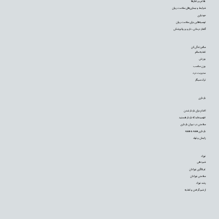
علائم و رفتارها
شرایط و بیماری‌های سلامت روان
خودیاری
توصیه‌‌هایی برای سلامت روان
گفتار درمانی، دارو و روانپزشکی
سالم زندگی کن
تغذیه سالم
ورزش
وزن مناسب
مدیریت درد
ترک سیگار
بارداری
اقدام برای باردار شدن
فهمیده‌اید که باردار هستید
سلامتی در دوران بارداری
بارداری هفته به هفته
زایمان و تولد
نوزاد
شیردهی
غربالگری نوزادان
سلامتی نوزادان
رشد نوزاد
از شیر گرفتن و تغذیه