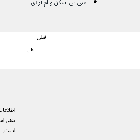
سی تی اسکن و ام آر آی
قبلی
علل
اطلاعات
یعنی است
است.