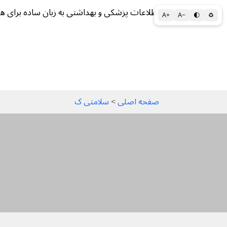
اطلاعات پزشکی و بهداشتی به زبان ساده برای ه
A+
A−
🌓
♻
سلامتی الف تا ی
سلامت روان
سالم ز
صفحه اصلی
 > 
سلامتی ک