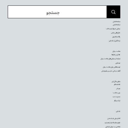
صفحه اصلی
صفحه اصلی
بیماری عروق کرونر قلب
عمل‌های زیبایی
واکسیناسیون
پیشگیری از بارداری
سلامت روان
علائم و رفتارها
شرایط و بیماری‌های سلامت روان
خودیاری
توصیه‌‌هایی برای سلامت روان
گفتار درمانی، دارو و روانپزشکی
سالم زندگی کن
تغذیه سالم
ورزش
وزن مناسب
مدیریت درد
ترک سیگار
بارداری
اقدام برای باردار شدن
فهمیده‌اید که باردار هستید
سلامتی در دوران بارداری