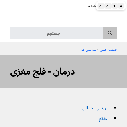
A+
A−
🌓
♻
اطلاعات پزشکی و بهداشتی به زبان ساده برای همه
منو
صفحه اصلی
 > 
سلامتی ف
درمان - فلج مغزی
بررسی اجمالی
علائم