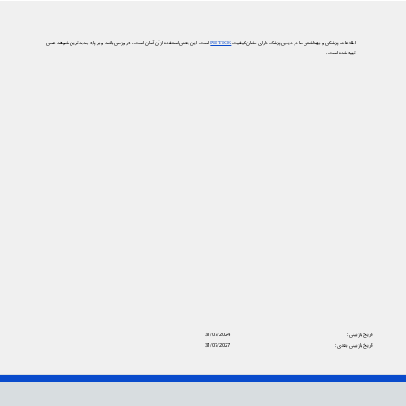
اطلاعات پزشکی و بهداشتی ما در دیجی‌پزشک دارای نشان کیفیت
PIF TICK
است. این یعنی استفاده از آن آسان است، به‌روز می‌باشد و بر پایه جدیدترین شواهد علمی
تهیه شده است.
تاریخ بازبینی:
31/07/2024
تاریخ بازبینی بعدی:
31/07/2027