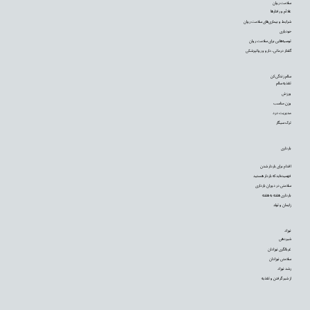
سلامت روان
علائم و رفتارها
شرایط و بیماری‌های سلامت روان
خودیاری
توصیه‌‌هایی برای سلامت روان
گفتار درمانی، دارو و روانپزشکی
سالم زندگی کن
تغذیه سالم
ورزش
وزن مناسب
مدیریت درد
ترک سیگار
بارداری
اقدام برای باردار شدن
فهمیده‌اید که باردار هستید
سلامتی در دوران بارداری
بارداری هفته به هفته
زایمان و تولد
نوزاد
شیردهی
غربالگری نوزادان
سلامتی نوزادان
رشد نوزاد
از شیر گرفتن و تغذیه