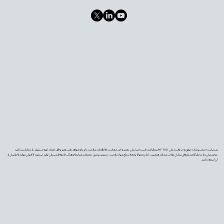
وب‌سایت «دیجی‌پزشک» موفق به دریافت نشان PIF TICK بریتانیا شده است. این نشان معتبر به این معناست که اطلاعات سلامت ما بر پایه شواهد علمی به‌روز و قابل اعتماد تهیه می‌شوند، با مشارکت و تأیید
متخصصان و با در نظر گرفتن نیازهای بیماران طراحی شده‌اند. همچنین، تمام محتوا با توجه به سطح سواد سلامت، دسترس‌پذیری دیجیتال و شرایط فرهنگی جامعه فارسی‌زبان تولید می‌شود تا کاربران بتوانند با اطمینان از
آن استفاده کنند.