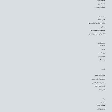
عمل‌های زیبایی
واکسیناسیون
پیشگیری از بارداری
سلامت روان
علائم و رفتارها
شرایط و بیماری‌های سلامت روان
خودیاری
توصیه‌‌هایی برای سلامت روان
گفتار درمانی، دارو و روانپزشکی
سالم زندگی کن
تغذیه سالم
ورزش
وزن مناسب
مدیریت درد
ترک سیگار
بارداری
اقدام برای باردار شدن
فهمیده‌اید که باردار هستید
سلامتی در دوران بارداری
بارداری هفته به هفته
زایمان و تولد
نوزاد
شیردهی
غربالگری نوزادان
سلامتی نوزادان