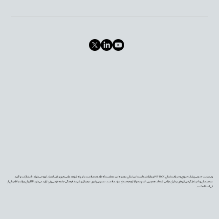
وب‌سایت «دیجی‌پزشک» موفق به دریافت نشان PIF TICK بریتانیا شده است. این نشان معتبر به این معناست که اطلاعات سلامت ما بر پایه شواهد علمی به‌روز و قابل اعتماد تهیه می‌شوند، با مشارکت و تأیید
متخصصان و با در نظر گرفتن نیازهای بیماران طراحی شده‌اند. همچنین، تمام محتوا با توجه به سطح سواد سلامت، دسترس‌پذیری دیجیتال و شرایط فرهنگی جامعه فارسی‌زبان تولید می‌شود تا کاربران بتوانند با اطمینان از
آن استفاده کنند.