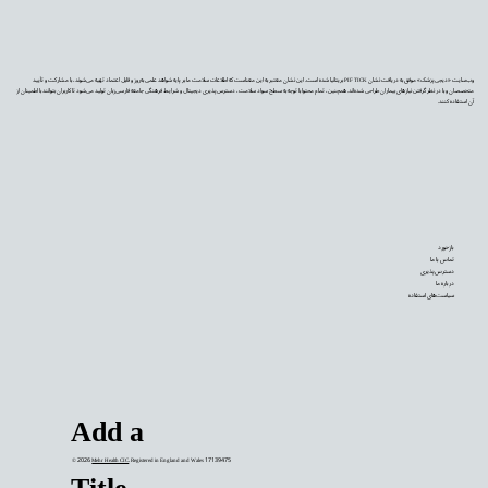
وب‌سایت «دیجی‌پزشک» موفق به دریافت نشان PIF TICK بریتانیا شده است. این نشان معتبر به این معناست که اطلاعات سلامت ما بر پایه شواهد علمی به‌روز و قابل اعتماد تهیه می‌شوند، با مشارکت و تأیید
متخصصان و با در نظر گرفتن نیازهای بیماران طراحی شده‌اند. همچنین، تمام محتوا با توجه به سطح سواد سلامت، دسترس‌پذیری دیجیتال و شرایط فرهنگی جامعه فارسی‌زبان تولید می‌شود تا کاربران بتوانند با اطمینان از
آن استفاده کنند.
بازخورد
تماس با ما
دسترس‌پذیری
درباره ما
سیاست‌های استفاده
Add a
© 2026
Mehr Health CIC
. Registered in England and Wales 17139475