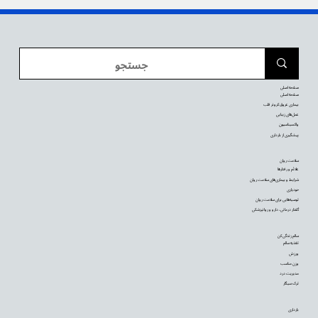
صفحه اصلی
صفحه اصلی
بیماری عروق کرونر قلب
عمل‌های زیبایی
واکسیناسیون
پیشگیری از بارداری
سلامت روان
علائم و رفتارها
شرایط و بیماری‌های سلامت روان
خودیاری
توصیه‌‌هایی برای سلامت روان
گفتار درمانی، دارو و روانپزشکی
سالم زندگی کن
تغذیه سالم
ورزش
وزن مناسب
مدیریت درد
ترک سیگار
بارداری