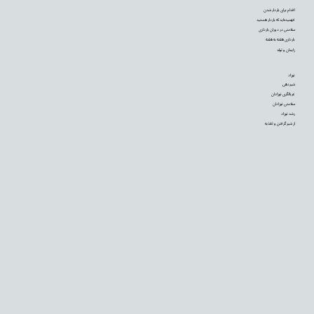
اقدام برای باردار شدن
فهمیده‌اید که باردار هستید
سلامتی در دوران بارداری
بارداری هفته به هفته
زایمان و تولد
نوزاد
شیردهی
غربالگری نوزادان
سلامتی نوزادان
رشد نوزاد
از شیر گرفتن و تغذیه