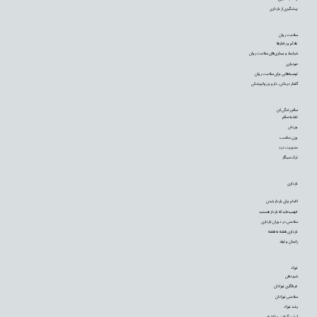
پیشگیری از بارداری
سلامت روان
علائم و رفتارها
شرایط و بیماری‌های سلامت روان
خودیاری
توصیه‌‌هایی برای سلامت روان
گفتار درمانی، دارو و روانپزشکی
سالم زندگی کن
تغذیه سالم
ورزش
وزن مناسب
مدیریت درد
ترک سیگار
بارداری
اقدام برای باردار شدن
فهمیده‌اید که باردار هستید
سلامتی در دوران بارداری
بارداری هفته به هفته
زایمان و تولد
نوزاد
شیردهی
غربالگری نوزادان
سلامتی نوزادان
رشد نوزاد
از شیر گرفتن و تغذیه