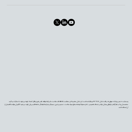
وب‌سایت «دیجی‌پزشک» موفق به دریافت نشان PIF TICK بریتانیا شده است. این نشان معتبر به این معناست که اطلاعات سلامت ما بر پایه شواهد علمی به‌روز و قابل اعتماد تهیه می‌شوند، با مشارکت و تأیید
متخصصان و با در نظر گرفتن نیازهای بیماران طراحی شده‌اند. همچنین، تمام محتوا با توجه به سطح سواد سلامت، دسترس‌پذیری دیجیتال و شرایط فرهنگی جامعه فارسی‌زبان تولید می‌شود تا کاربران بتوانند با اطمینان از
آن استفاده کنند.