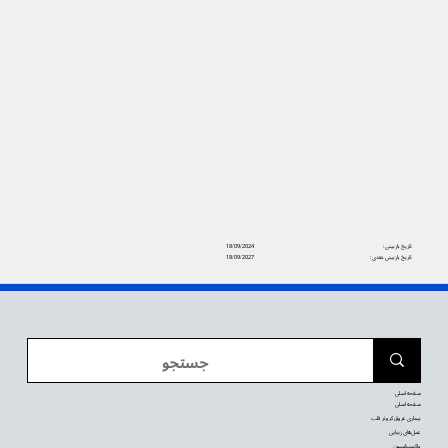
تاریخ بازبینی:
18/09/2024
تاریخ بازبینی بعدی:
18/09/2027
صفحه اصلی
صفحه اصلی
بیماری عروق کرونر قلب
عمل‌های زیبایی
واکسیناسیون