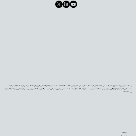
وب‌سایت «دیجی‌پزشک» موفق به دریافت نشان PIF TICK بریتانیا شده است. این نشان معتبر به این معناست که اطلاعات سلامت ما بر پایه شواهد علمی به‌روز و قابل اعتماد تهیه می‌شوند، با مشارکت و تأیید
متخصصان و با در نظر گرفتن نیازهای بیماران طراحی شده‌اند. همچنین، تمام محتوا با توجه به سطح سواد سلامت، دسترس‌پذیری دیجیتال و شرایط فرهنگی جامعه فارسی‌زبان تولید می‌شود تا کاربران بتوانند با اطمینان از
آن استفاده کنند.
بازخورد
تماس با ما