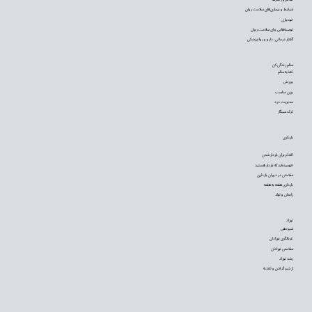
شرایط و بیماری‌های سلامت روان
خودیاری
توصیه‌‌هایی برای سلامت روان
گفتار درمانی، دارو و روانپزشکی
سالم زندگی کن
تغذیه سالم
ورزش
وزن مناسب
مدیریت درد
ترک سیگار
بارداری
اقدام برای باردار شدن
فهمیده‌اید که باردار هستید
سلامتی در دوران بارداری
بارداری هفته به هفته
زایمان و تولد
نوزاد
شیردهی
غربالگری نوزادان
سلامتی نوزادان
رشد نوزاد
از شیر گرفتن و تغذیه