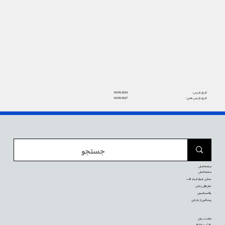
تاریخ بازبینی:
18/09/2024
تاریخ بازبینی بعدی:
18/09/2027
صفحه اصلی
صفحه اصلی
بیماری عروق کرونر قلب
عمل‌های زیبایی
واکسیناسیون
پیشگیری از بارداری
سلامت روان
علائم و رفتارها