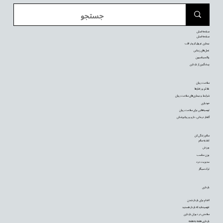
صفحه اصلی
صفحه اصلی
بیماری عروق کرونر قلب
عمل‌های زیبایی
واکسیناسیون
پیشگیری از بارداری
سلامت روان
علائم و رفتارها
شرایط و بیماری‌های سلامت روان
خودیاری
توصیه‌‌هایی برای سلامت روان
گفتار درمانی، دارو و روانپزشکی
سالم زندگی کن
تغذیه سالم
ورزش
وزن مناسب
مدیریت درد
ترک سیگار
بارداری
اقدام برای باردار شدن
فهمیده‌اید که باردار هستید
سلامتی در دوران بارداری
بارداری هفته به هفته