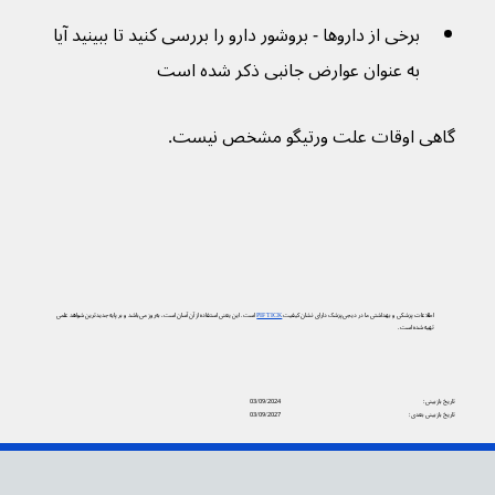
برخی از داروها - بروشور دارو را بررسی کنید تا ببینید آیا 
به عنوان عوارض جانبی ذکر شده است
گاهی اوقات علت ورتیگو مشخص نیست.
اطلاعات پزشکی و بهداشتی ما در دیجی‌پزشک دارای نشان کیفیت
PIF TICK
است. این یعنی استفاده از آن آسان است، به‌روز می‌باشد و بر پایه جدیدترین شواهد علمی
تهیه شده است.
تاریخ بازبینی:
03/09/2024
تاریخ بازبینی بعدی:
03/09/2027