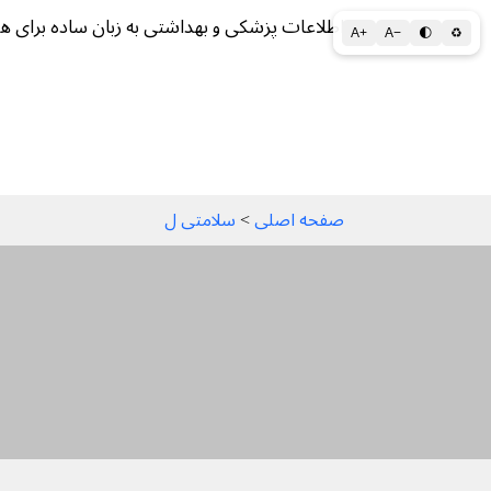
اطلاعات پزشکی و بهداشتی به زبان ساده برای ه
A+
A−
🌓
♻
سلامتی الف تا ی
سلامت روان
سالم ز
صفحه اصلی
 > 
سلامتی ل