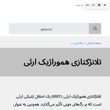
A+
A−
🌓
♻
اطلاعات پزشکی و بهداشتی به زبان ساده برای همه
منو
صفحه اصلی
 > 
سلامتی ت
تلانژکتازی هموراژیک ارثی
تلانژکتازی هموراژیک ارثی (HHT) یک اختلال ژنتیکی ارثی 
است که بر رگ‌های خونی تأثیر می‌گذارد. همچنین به عنوان 