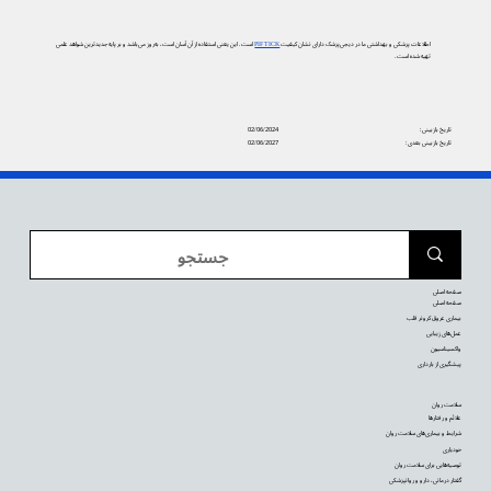
اطلاعات پزشکی و بهداشتی ما در دیجی‌پزشک دارای نشان کیفیت
PIF TICK
است. این یعنی استفاده از آن آسان است، به‌روز می‌باشد و بر پایه جدیدترین شواهد علمی
تهیه شده است.
تاریخ بازبینی:
02/06/2024
تاریخ بازبینی بعدی:
02/06/2027
صفحه اصلی
صفحه اصلی
بیماری عروق کرونر قلب
عمل‌های زیبایی
واکسیناسیون
پیشگیری از بارداری
سلامت روان
علائم و رفتارها
شرایط و بیماری‌های سلامت روان
خودیاری
توصیه‌‌هایی برای سلامت روان
گفتار درمانی، دارو و روانپزشکی