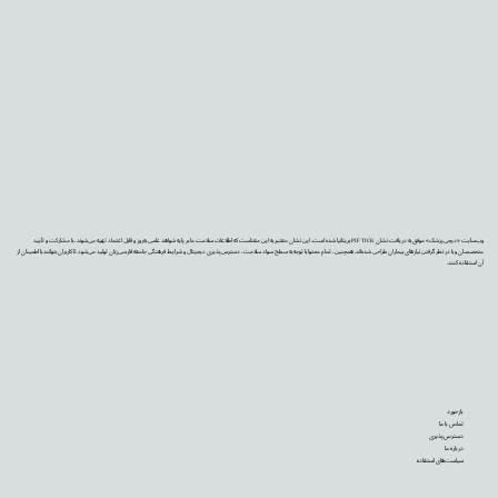
وب‌سایت «دیجی‌پزشک» موفق به دریافت نشان PIF TICK بریتانیا شده است. این نشان معتبر به این معناست که اطلاعات سلامت ما بر پایه شواهد علمی به‌روز و قابل اعتماد تهیه می‌شوند، با مشارکت و تأیید
متخصصان و با در نظر گرفتن نیازهای بیماران طراحی شده‌اند. همچنین، تمام محتوا با توجه به سطح سواد سلامت، دسترس‌پذیری دیجیتال و شرایط فرهنگی جامعه فارسی‌زبان تولید می‌شود تا کاربران بتوانند با اطمینان از
آن استفاده کنند.
بازخورد
تماس با ما
دسترس‌پذیری
درباره ما
سیاست‌های استفاده