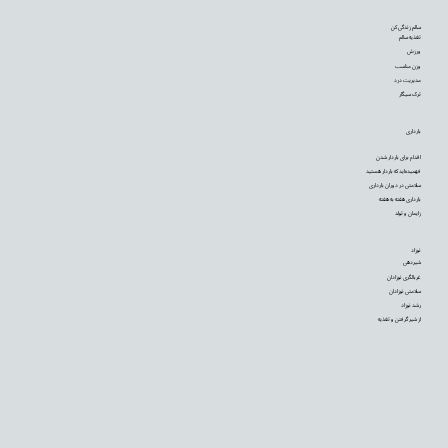
سالم زندگی کن
تغذیه سالم
ورزش
وزن مناسب
مدیریت درد
ترک سیگار
بارداری
اقدام برای باردار شدن
فهمیده‌اید که باردار هستید
سلامتی در دوران بارداری
بارداری هفته به هفته
زایمان و تولد
نوزاد
شیردهی
غربالگری نوزادان
سلامتی نوزادان
رشد نوزاد
از شیر گرفتن و تغذیه