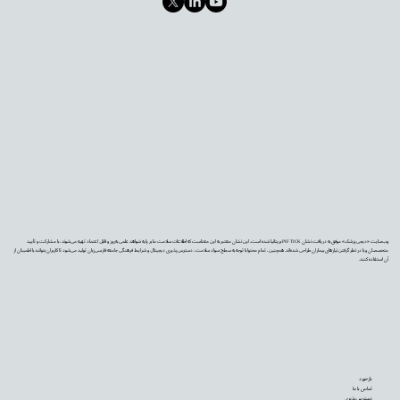
وب‌سایت «دیجی‌پزشک» موفق به دریافت نشان PIF TICK بریتانیا شده است. این نشان معتبر به این معناست که اطلاعات سلامت ما بر پایه شواهد علمی به‌روز و قابل اعتماد تهیه می‌شوند، با مشارکت و تأیید
متخصصان و با در نظر گرفتن نیازهای بیماران طراحی شده‌اند. همچنین، تمام محتوا با توجه به سطح سواد سلامت، دسترس‌پذیری دیجیتال و شرایط فرهنگی جامعه فارسی‌زبان تولید می‌شود تا کاربران بتوانند با اطمینان از
آن استفاده کنند.
بازخورد
تماس با ما
دسترس‌پذیری