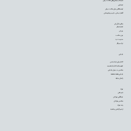
شرایط و بیماری‌های سلامت روان
خودیاری
توصیه‌‌هایی برای سلامت روان
گفتار درمانی، دارو و روانپزشکی
سالم زندگی کن
تغذیه سالم
ورزش
وزن مناسب
مدیریت درد
ترک سیگار
بارداری
اقدام برای باردار شدن
فهمیده‌اید که باردار هستید
سلامتی در دوران بارداری
بارداری هفته به هفته
زایمان و تولد
نوزاد
شیردهی
غربالگری نوزادان
سلامتی نوزادان
رشد نوزاد
از شیر گرفتن و تغذیه