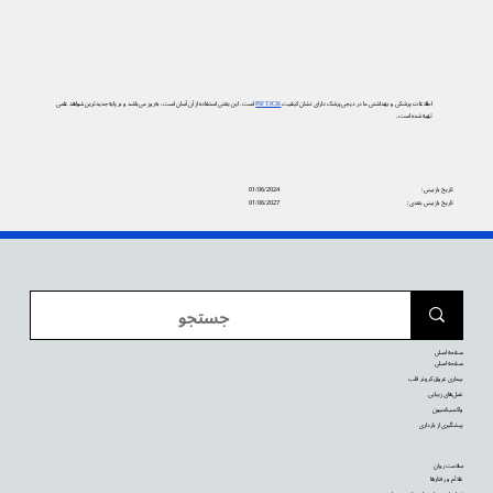
اطلاعات پزشکی و بهداشتی ما در دیجی‌پزشک دارای نشان کیفیت
PIF TICK
است. این یعنی استفاده از آن آسان است، به‌روز می‌باشد و بر پایه جدیدترین شواهد علمی
تهیه شده است.
تاریخ بازبینی:
01/06/2024
تاریخ بازبینی بعدی:
01/06/2027
صفحه اصلی
صفحه اصلی
بیماری عروق کرونر قلب
عمل‌های زیبایی
واکسیناسیون
پیشگیری از بارداری
سلامت روان
علائم و رفتارها