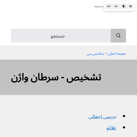
A+
A−
🌓
♻
اطلاعات پزشکی و بهداشتی به زبان ساده برای همه
منو
صفحه اصلی
 > 
سلامتی س
تشخیص - سرطان واژن
بررسی اجمالی
علائم