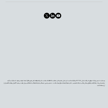
وب‌سایت «دیجی‌پزشک» موفق به دریافت نشان PIF TICK بریتانیا شده است. این نشان معتبر به این معناست که اطلاعات سلامت ما بر پایه شواهد علمی به‌روز و قابل اعتماد تهیه می‌شوند، با مشارکت و تأیید
متخصصان و با در نظر گرفتن نیازهای بیماران طراحی شده‌اند. همچنین، تمام محتوا با توجه به سطح سواد سلامت، دسترس‌پذیری دیجیتال و شرایط فرهنگی جامعه فارسی‌زبان تولید می‌شود تا کاربران بتوانند با اطمینان از
آن استفاده کنند.