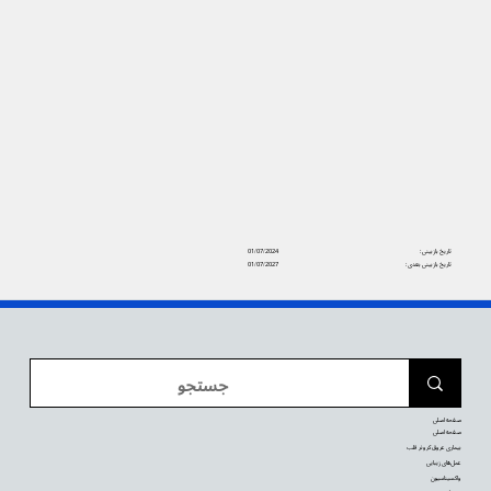
تاریخ بازبینی:
01/07/2024
تاریخ بازبینی بعدی:
01/07/2027
صفحه اصلی
صفحه اصلی
بیماری عروق کرونر قلب
عمل‌های زیبایی
واکسیناسیون