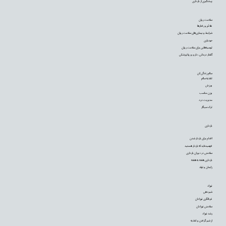
پیشگیری از بارداری
سلامت روان
علائم و رفتارها
شرایط و بیماری‌های سلامت روان
خودیاری
توصیه‌‌هایی برای سلامت روان
گفتار درمانی، دارو و روانپزشکی
سالم زندگی کن
تغذیه سالم
ورزش
وزن مناسب
مدیریت درد
ترک سیگار
بارداری
اقدام برای باردار شدن
فهمیده‌اید که باردار هستید
سلامتی در دوران بارداری
بارداری هفته به هفته
زایمان و تولد
نوزاد
شیردهی
غربالگری نوزادان
سلامتی نوزادان
رشد نوزاد
از شیر گرفتن و تغذیه