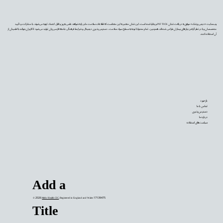
وب‌سایت «دیجی‌پزشک» موفق به دریافت نشان PIF TICK بریتانیا شده است. این نشان معتبر به این معناست که اطلاعات سلامت ما بر پایه شواهد علمی به‌روز و قابل اعتماد تهیه می‌شوند، با مشارکت و تأیید
متخصصان و با در نظر گرفتن نیازهای بیماران طراحی شده‌اند. همچنین، تمام محتوا با توجه به سطح سواد سلامت، دسترس‌پذیری دیجیتال و شرایط فرهنگی جامعه فارسی‌زبان تولید می‌شود تا کاربران بتوانند با اطمینان از
آن استفاده کنند.
بازخورد
تماس با ما
دسترس‌پذیری
درباره ما
سیاست‌های استفاده
Add a
© 2026
Mehr Health CIC
. Registered in England and Wales 17139475
Title