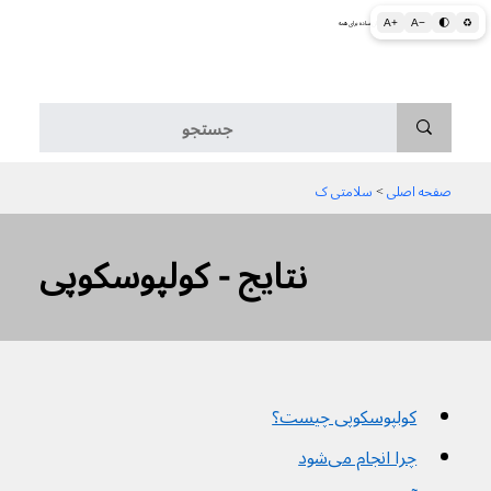
A+
A−
🌓
♻
اطلاعات پزشکی و بهداشتی به زبان ساده برای همه
منو
صفحه اصلی
 > 
سلامتی ک
نتایج - کولپوسکوپی
کولپوسکوپی چیست؟
چرا انجام می‌شود