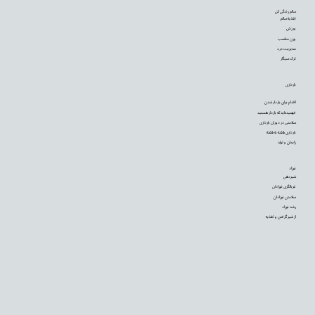
سالم زندگی کن
تغذیه سالم
ورزش
وزن مناسب
مدیریت درد
ترک سیگار
بارداری
اقدام برای باردار شدن
فهمیده‌اید که باردار هستید
سلامتی در دوران بارداری
بارداری هفته به هفته
زایمان و تولد
نوزاد
شیردهی
غربالگری نوزادان
سلامتی نوزادان
رشد نوزاد
از شیر گرفتن و تغذیه