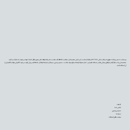
وب‌سایت «دیجی‌پزشک» موفق به دریافت نشان PIF TICK بریتانیا شده است. این نشان معتبر به این معناست که اطلاعات سلامت ما بر پایه شواهد علمی به‌روز و قابل اعتماد تهیه می‌شوند، با مشارکت و تأیید
متخصصان و با در نظر گرفتن نیازهای بیماران طراحی شده‌اند. همچنین، تمام محتوا با توجه به سطح سواد سلامت، دسترس‌پذیری دیجیتال و شرایط فرهنگی جامعه فارسی‌زبان تولید می‌شود تا کاربران بتوانند با اطمینان از
آن استفاده کنند.
بازخورد
تماس با ما
دسترس‌پذیری
درباره ما
سیاست‌های استفاده