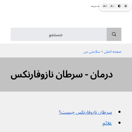
A+
A−
🌓
♻
اطلاعات پزشکی و بهداشتی به زبان ساده برای همه
منو
صفحه اصلی
 > 
سلامتی س
درمان - سرطان نازوفارنکس
سرطان نازوفارنکس چیست؟
علائم