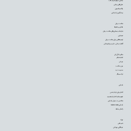
بیماری عروق کرونر قلب
عمل‌های زیبایی
واکسیناسیون
پیشگیری از بارداری
سلامت روان
علائم و رفتارها
شرایط و بیماری‌های سلامت روان
خودیاری
توصیه‌‌هایی برای سلامت روان
گفتار درمانی، دارو و روانپزشکی
سالم زندگی کن
تغذیه سالم
ورزش
وزن مناسب
مدیریت درد
ترک سیگار
بارداری
اقدام برای باردار شدن
فهمیده‌اید که باردار هستید
سلامتی در دوران بارداری
بارداری هفته به هفته
زایمان و تولد
نوزاد
شیردهی
غربالگری نوزادان