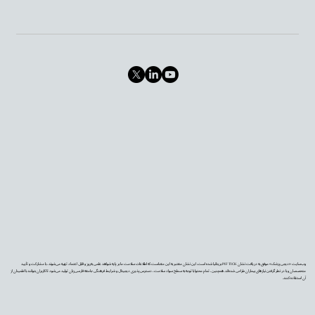
وب‌سایت «دیجی‌پزشک» موفق به دریافت نشان PIF TICK بریتانیا شده است. این نشان معتبر به این معناست که اطلاعات سلامت ما بر پایه شواهد علمی به‌روز و قابل اعتماد تهیه می‌شوند، با مشارکت و تأیید
متخصصان و با در نظر گرفتن نیازهای بیماران طراحی شده‌اند. همچنین، تمام محتوا با توجه به سطح سواد سلامت، دسترس‌پذیری دیجیتال و شرایط فرهنگی جامعه فارسی‌زبان تولید می‌شود تا کاربران بتوانند با اطمینان از
آن استفاده کنند.