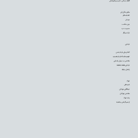
گفتار درمانی، دارو و روانپزشکی
سالم زندگی کن
تغذیه سالم
ورزش
وزن مناسب
مدیریت درد
ترک سیگار
بارداری
اقدام برای باردار شدن
فهمیده‌اید که باردار هستید
سلامتی در دوران بارداری
بارداری هفته به هفته
زایمان و تولد
نوزاد
شیردهی
غربالگری نوزادان
سلامتی نوزادان
رشد نوزاد
از شیر گرفتن و تغذیه