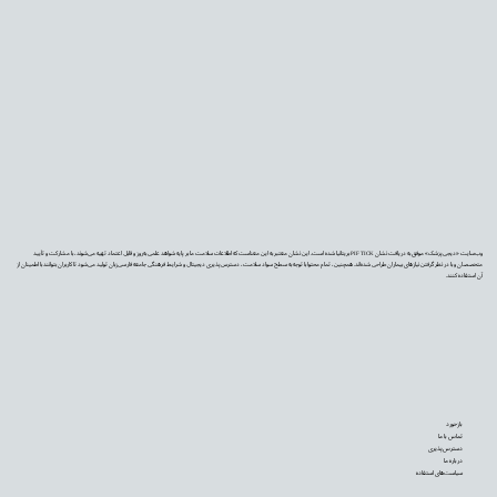
وب‌سایت «دیجی‌پزشک» موفق به دریافت نشان PIF TICK بریتانیا شده است. این نشان معتبر به این معناست که اطلاعات سلامت ما بر پایه شواهد علمی به‌روز و قابل اعتماد تهیه می‌شوند، با مشارکت و تأیید
متخصصان و با در نظر گرفتن نیازهای بیماران طراحی شده‌اند. همچنین، تمام محتوا با توجه به سطح سواد سلامت، دسترس‌پذیری دیجیتال و شرایط فرهنگی جامعه فارسی‌زبان تولید می‌شود تا کاربران بتوانند با اطمینان از
آن استفاده کنند.
بازخورد
تماس با ما
دسترس‌پذیری
درباره ما
سیاست‌های استفاده