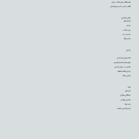
توصیه‌‌هایی برای سلامت روان
گفتار درمانی، دارو و روانپزشکی
سالم زندگی کن
تغذیه سالم
ورزش
وزن مناسب
مدیریت درد
ترک سیگار
بارداری
اقدام برای باردار شدن
فهمیده‌اید که باردار هستید
سلامتی در دوران بارداری
بارداری هفته به هفته
زایمان و تولد
نوزاد
شیردهی
غربالگری نوزادان
سلامتی نوزادان
رشد نوزاد
از شیر گرفتن و تغذیه