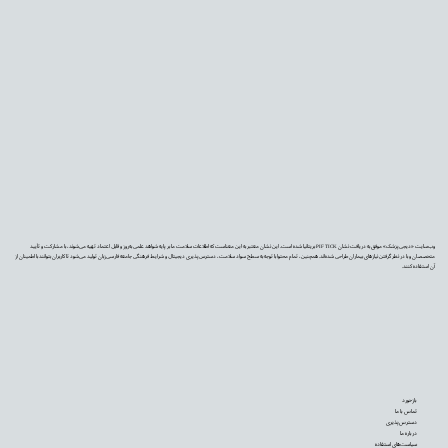
وب‌سایت «دیجی‌پزشک» موفق به دریافت نشان PIF TICK بریتانیا شده است. این نشان معتبر به این معناست که اطلاعات سلامت ما بر پایه شواهد علمی به‌روز و قابل اعتماد تهیه می‌شوند، با مشارکت و تأیید
متخصصان و با در نظر گرفتن نیازهای بیماران طراحی شده‌اند. همچنین، تمام محتوا با توجه به سطح سواد سلامت، دسترس‌پذیری دیجیتال و شرایط فرهنگی جامعه فارسی‌زبان تولید می‌شود تا کاربران بتوانند با اطمینان از
آن استفاده کنند.
بازخورد
تماس با ما
دسترس‌پذیری
درباره ما
سیاست‌های استفاده