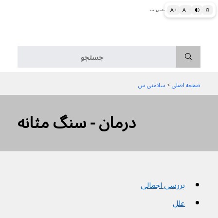
A+
A−
🌓
♻
اطلاعات پزشکی و بهداشتی به زبان ساده برای همه
منو
صفحه اصلی
 > 
سلامتی س
درمان - سنگ مثانه
بررسی اجمالی
علل