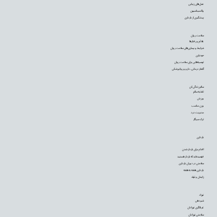
عمل‌های زیبایی
واکسیناسیون
پیشگیری از بارداری
سلامت روان
علائم و رفتارها
شرایط و بیماری‌های سلامت روان
خودیاری
توصیه‌‌هایی برای سلامت روان
گفتار درمانی، دارو و روانپزشکی
سالم زندگی کن
تغذیه سالم
ورزش
وزن مناسب
مدیریت درد
ترک سیگار
بارداری
اقدام برای باردار شدن
فهمیده‌اید که باردار هستید
سلامتی در دوران بارداری
بارداری هفته به هفته
زایمان و تولد
نوزاد
شیردهی
غربالگری نوزادان
سلامتی نوزادان