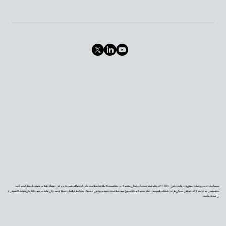
وب‌سایت «دیجی‌پزشک» موفق به دریافت نشان PIF TICK بریتانیا شده است. این نشان معتبر به این معناست که اطلاعات سلامت ما بر پایه شواهد علمی به‌روز و قابل اعتماد تهیه می‌شوند، با مشارکت و تأیید
متخصصان و با در نظر گرفتن نیازهای بیماران طراحی شده‌اند. همچنین، تمام محتوا با توجه به سطح سواد سلامت، دسترس‌پذیری دیجیتال و شرایط فرهنگی جامعه فارسی‌زبان تولید می‌شود تا کاربران بتوانند با اطمینان از
آن استفاده کنند.