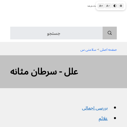
A+
A−
🌓
♻
اطلاعات پزشکی و بهداشتی به زبان ساده برای همه
منو
صفحه اصلی
 > 
سلامتی س
علل - سرطان مثانه
بررسی اجمالی
علائم