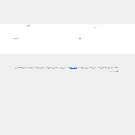
بعدی
قبلی
تشخیص
علائم
اطلاعات پزشکی و بهداشتی ما در دیجی‌پزشک دارای نشان کیفیت
PIF TICK
است. این یعنی استفاده از آن آسان است، به‌روز می‌باشد و بر پایه جدیدترین شواهد علمی
تهیه شده است.