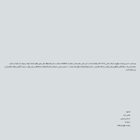
وب‌سایت «دیجی‌پزشک» موفق به دریافت نشان PIF TICK بریتانیا شده است. این نشان معتبر به این معناست که اطلاعات سلامت ما بر پایه شواهد علمی به‌روز و قابل اعتماد تهیه می‌شوند، با مشارکت و تأیید
متخصصان و با در نظر گرفتن نیازهای بیماران طراحی شده‌اند. همچنین، تمام محتوا با توجه به سطح سواد سلامت، دسترس‌پذیری دیجیتال و شرایط فرهنگی جامعه فارسی‌زبان تولید می‌شود تا کاربران بتوانند با اطمینان از
آن استفاده کنند.
بازخورد
تماس با ما
دسترس‌پذیری
درباره ما
سیاست‌های استفاده