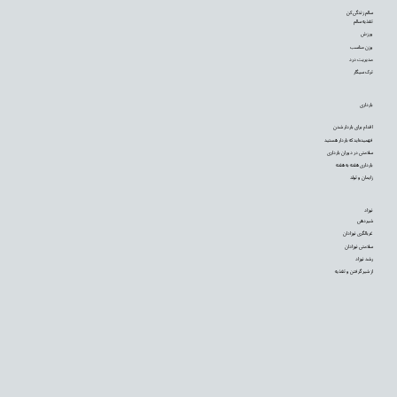
سالم زندگی کن
تغذیه سالم
ورزش
وزن مناسب
مدیریت درد
ترک سیگار
بارداری
اقدام برای باردار شدن
فهمیده‌اید که باردار هستید
سلامتی در دوران بارداری
بارداری هفته به هفته
زایمان و تولد
نوزاد
شیردهی
غربالگری نوزادان
سلامتی نوزادان
رشد نوزاد
از شیر گرفتن و تغذیه