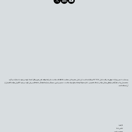
وب‌سایت «دیجی‌پزشک» موفق به دریافت نشان PIF TICK بریتانیا شده است. این نشان معتبر به این معناست که اطلاعات سلامت ما بر پایه شواهد علمی به‌روز و قابل اعتماد تهیه می‌شوند، با مشارکت و تأیید
متخصصان و با در نظر گرفتن نیازهای بیماران طراحی شده‌اند. همچنین، تمام محتوا با توجه به سطح سواد سلامت، دسترس‌پذیری دیجیتال و شرایط فرهنگی جامعه فارسی‌زبان تولید می‌شود تا کاربران بتوانند با اطمینان از
آن استفاده کنند.
بازخورد
تماس با ما
دسترس‌پذیری