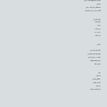
شرایط و بیماری‌های سلامت روان
خودیاری
توصیه‌‌هایی برای سلامت روان
گفتار درمانی، دارو و روانپزشکی
سالم زندگی کن
تغذیه سالم
ورزش
وزن مناسب
مدیریت درد
ترک سیگار
بارداری
اقدام برای باردار شدن
فهمیده‌اید که باردار هستید
سلامتی در دوران بارداری
بارداری هفته به هفته
زایمان و تولد
نوزاد
شیردهی
غربالگری نوزادان
سلامتی نوزادان
رشد نوزاد
از شیر گرفتن و تغذیه