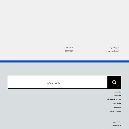
تاریخ بازبینی:
01/07/2024
تاریخ بازبینی بعدی:
01/07/2027
صفحه اصلی
صفحه اصلی
بیماری عروق کرونر قلب
عمل‌های زیبایی
واکسیناسیون
پیشگیری از بارداری
سلامت روان
علائم و رفتارها