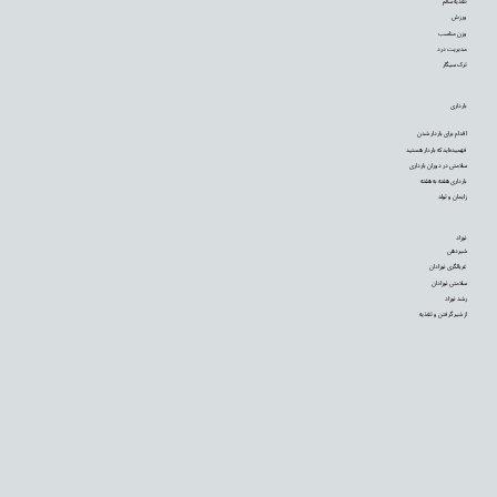
تغذیه سالم
ورزش
وزن مناسب
مدیریت درد
ترک سیگار
بارداری
اقدام برای باردار شدن
فهمیده‌اید که باردار هستید
سلامتی در دوران بارداری
بارداری هفته به هفته
زایمان و تولد
نوزاد
شیردهی
غربالگری نوزادان
سلامتی نوزادان
رشد نوزاد
از شیر گرفتن و تغذیه