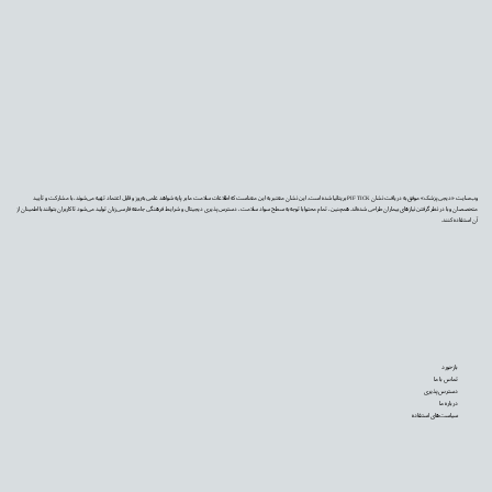
وب‌سایت «دیجی‌پزشک» موفق به دریافت نشان PIF TICK بریتانیا شده است. این نشان معتبر به این معناست که اطلاعات سلامت ما بر پایه شواهد علمی به‌روز و قابل اعتماد تهیه می‌شوند، با مشارکت و تأیید
متخصصان و با در نظر گرفتن نیازهای بیماران طراحی شده‌اند. همچنین، تمام محتوا با توجه به سطح سواد سلامت، دسترس‌پذیری دیجیتال و شرایط فرهنگی جامعه فارسی‌زبان تولید می‌شود تا کاربران بتوانند با اطمینان از
آن استفاده کنند.
بازخورد
تماس با ما
دسترس‌پذیری
درباره ما
سیاست‌های استفاده