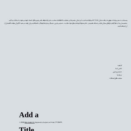
وب‌سایت «دیجی‌پزشک» موفق به دریافت نشان PIF TICK بریتانیا شده است. این نشان معتبر به این معناست که اطلاعات سلامت ما بر پایه شواهد علمی به‌روز و قابل اعتماد تهیه می‌شوند، با مشارکت و تأیید
متخصصان و با در نظر گرفتن نیازهای بیماران طراحی شده‌اند. همچنین، تمام محتوا با توجه به سطح سواد سلامت، دسترس‌پذیری دیجیتال و شرایط فرهنگی جامعه فارسی‌زبان تولید می‌شود تا کاربران بتوانند با اطمینان از
آن استفاده کنند.
بازخورد
تماس با ما
دسترس‌پذیری
درباره ما
سیاست‌های استفاده
Add a
© 2026
Mehr Health CIC
. Registered in England and Wales 17139475
Title