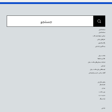
صفحه اصلی
صفحه اصلی
بیماری عروق کرونر قلب
عمل‌های زیبایی
واکسیناسیون
پیشگیری از بارداری
سلامت روان
علائم و رفتارها
شرایط و بیماری‌های سلامت روان
خودیاری
توصیه‌‌هایی برای سلامت روان
گفتار درمانی، دارو و روانپزشکی
سالم زندگی کن
تغذیه سالم
ورزش
وزن مناسب
مدیریت درد
ترک سیگار
بارداری