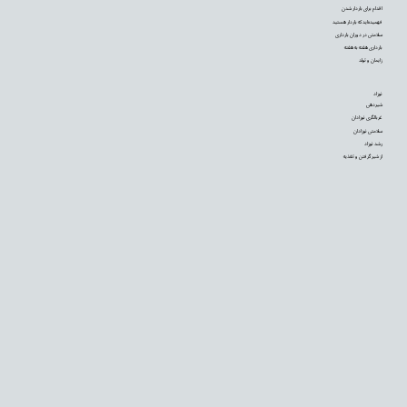
اقدام برای باردار شدن
فهمیده‌اید که باردار هستید
سلامتی در دوران بارداری
بارداری هفته به هفته
زایمان و تولد
نوزاد
شیردهی
غربالگری نوزادان
سلامتی نوزادان
رشد نوزاد
از شیر گرفتن و تغذیه