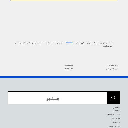
اطلاعات پزشکی و بهداشتی ما در دیجی‌پزشک دارای نشان کیفیت
PIF TICK
است. این یعنی استفاده از آن آسان است، به‌روز می‌باشد و بر پایه جدیدترین شواهد علمی
تهیه شده است.
تاریخ بازبینی:
26/04/2024
تاریخ بازبینی بعدی:
26/04/2027
صفحه اصلی
صفحه اصلی
بیماری عروق کرونر قلب
عمل‌های زیبایی
واکسیناسیون
پیشگیری از بارداری