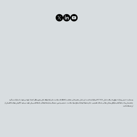
وب‌سایت «دیجی‌پزشک» موفق به دریافت نشان PIF TICK بریتانیا شده است. این نشان معتبر به این معناست که اطلاعات سلامت ما بر پایه شواهد علمی به‌روز و قابل اعتماد تهیه می‌شوند، با مشارکت و تأیید
متخصصان و با در نظر گرفتن نیازهای بیماران طراحی شده‌اند. همچنین، تمام محتوا با توجه به سطح سواد سلامت، دسترس‌پذیری دیجیتال و شرایط فرهنگی جامعه فارسی‌زبان تولید می‌شود تا کاربران بتوانند با اطمینان از
آن استفاده کنند.