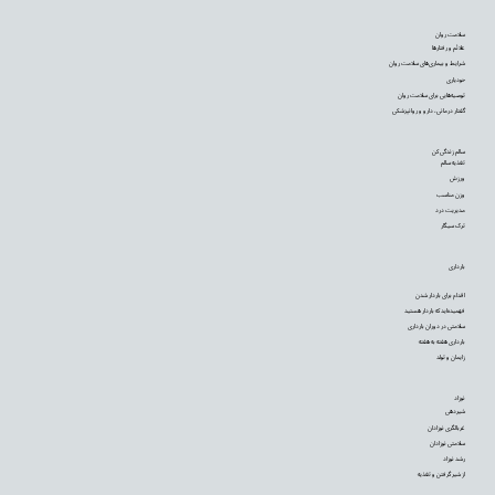
سلامت روان
علائم و رفتارها
شرایط و بیماری‌های سلامت روان
خودیاری
توصیه‌‌هایی برای سلامت روان
گفتار درمانی، دارو و روانپزشکی
سالم زندگی کن
تغذیه سالم
ورزش
وزن مناسب
مدیریت درد
ترک سیگار
بارداری
اقدام برای باردار شدن
فهمیده‌اید که باردار هستید
سلامتی در دوران بارداری
بارداری هفته به هفته
زایمان و تولد
نوزاد
شیردهی
غربالگری نوزادان
سلامتی نوزادان
رشد نوزاد
از شیر گرفتن و تغذیه