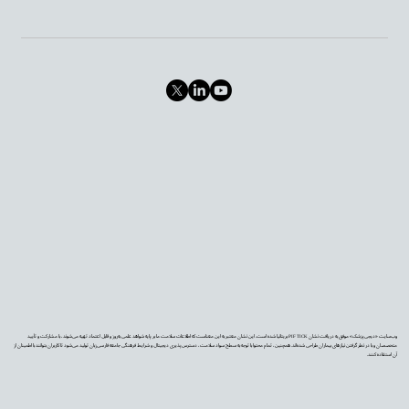
وب‌سایت «دیجی‌پزشک» موفق به دریافت نشان PIF TICK بریتانیا شده است. این نشان معتبر به این معناست که اطلاعات سلامت ما بر پایه شواهد علمی به‌روز و قابل اعتماد تهیه می‌شوند، با مشارکت و تأیید
متخصصان و با در نظر گرفتن نیازهای بیماران طراحی شده‌اند. همچنین، تمام محتوا با توجه به سطح سواد سلامت، دسترس‌پذیری دیجیتال و شرایط فرهنگی جامعه فارسی‌زبان تولید می‌شود تا کاربران بتوانند با اطمینان از
آن استفاده کنند.