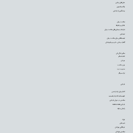
عمل‌های زیبایی
واکسیناسیون
پیشگیری از بارداری
سلامت روان
علائم و رفتارها
شرایط و بیماری‌های سلامت روان
خودیاری
توصیه‌‌هایی برای سلامت روان
گفتار درمانی، دارو و روانپزشکی
سالم زندگی کن
تغذیه سالم
ورزش
وزن مناسب
مدیریت درد
ترک سیگار
بارداری
اقدام برای باردار شدن
فهمیده‌اید که باردار هستید
سلامتی در دوران بارداری
بارداری هفته به هفته
زایمان و تولد
نوزاد
شیردهی
غربالگری نوزادان
سلامتی نوزادان