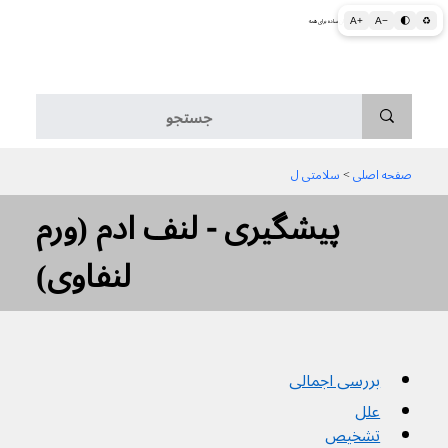
A+
A−
🌓
♻
اطلاعات پزشکی و بهداشتی به زبان ساده برای همه
منو
صفحه اصلی
 > 
سلامتی ل
پیشگیری - لنف ادم (ورم
لنفاوی)
بررسی اجمالی
علل
تشخیص