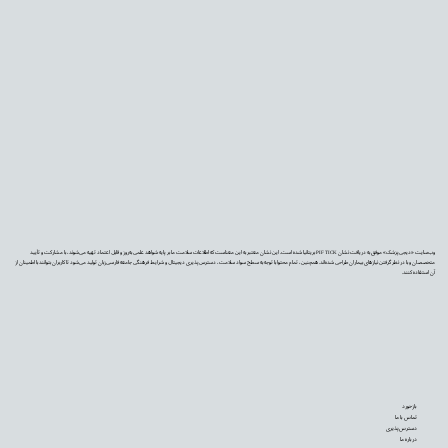
وب‌سایت «دیجی‌پزشک» موفق به دریافت نشان PIF TICK بریتانیا شده است. این نشان معتبر به این معناست که اطلاعات سلامت ما بر پایه شواهد علمی به‌روز و قابل اعتماد تهیه می‌شوند، با مشارکت و تأیید
متخصصان و با در نظر گرفتن نیازهای بیماران طراحی شده‌اند. همچنین، تمام محتوا با توجه به سطح سواد سلامت، دسترس‌پذیری دیجیتال و شرایط فرهنگی جامعه فارسی‌زبان تولید می‌شود تا کاربران بتوانند با اطمینان از
آن استفاده کنند.
بازخورد
تماس با ما
دسترس‌پذیری
درباره ما