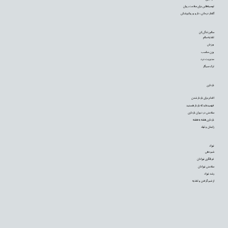
توصیه‌‌هایی برای سلامت روان
گفتار درمانی، دارو و روانپزشکی
سالم زندگی کن
تغذیه سالم
ورزش
وزن مناسب
مدیریت درد
ترک سیگار
بارداری
اقدام برای باردار شدن
فهمیده‌اید که باردار هستید
سلامتی در دوران بارداری
بارداری هفته به هفته
زایمان و تولد
نوزاد
شیردهی
غربالگری نوزادان
سلامتی نوزادان
رشد نوزاد
از شیر گرفتن و تغذیه