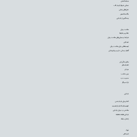
صفحه اصلی
بیماری عروق کرونر قلب
عمل‌های زیبایی
واکسیناسیون
پیشگیری از بارداری
سلامت روان
علائم و رفتارها
شرایط و بیماری‌های سلامت روان
خودیاری
توصیه‌‌هایی برای سلامت روان
گفتار درمانی، دارو و روانپزشکی
سالم زندگی کن
تغذیه سالم
ورزش
وزن مناسب
مدیریت درد
ترک سیگار
بارداری
اقدام برای باردار شدن
فهمیده‌اید که باردار هستید
سلامتی در دوران بارداری
بارداری هفته به هفته
زایمان و تولد
نوزاد
شیردهی