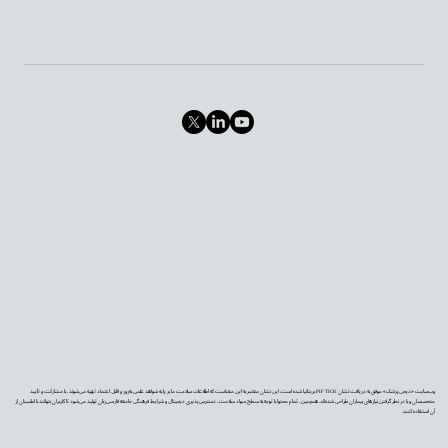
وب‌سایت «دیجی‌پزشک» موفق به دریافت نشان PIF TICK بریتانیا شده است. این نشان معتبر به این معناست که اطلاعات سلامت ما بر پایه شواهد علمی به‌روز و قابل اعتماد تهیه می‌شوند، با مشارکت و تأیید
متخصصان و با در نظر گرفتن نیازهای بیماران طراحی شده‌اند. همچنین، تمام محتوا با توجه به سطح سواد سلامت، دسترس‌پذیری دیجیتال و شرایط فرهنگی جامعه فارسی‌زبان تولید می‌شود تا کاربران بتوانند با اطمینان از
آن استفاده کنند.